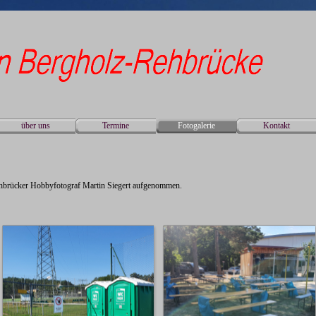
Menü überspringen
über uns
Termine
Fotogalerie
Kontakt
▼
▼
▼
hbrücker Hobbyfotograf Martin Siegert aufgenommen.