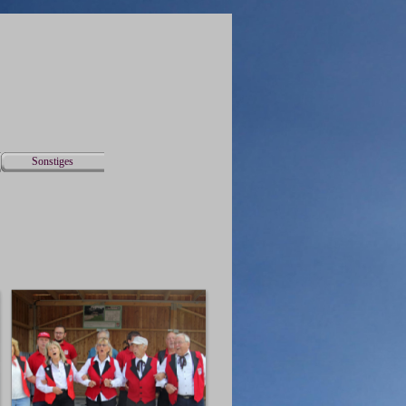
Sonstiges
▼
▼